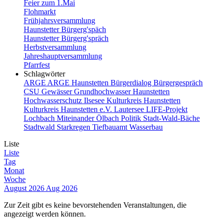
Feier zum 1.Mai
Flohmarkt
Frühjahrsversammlung
Haunstetter Bürgerg'späch
Haunstetter Bürgerg'spräch
Herbstversammlung
Jahreshauptversammlung
Pfarrfest
Schlagwörter
ARGE
ARGE Haunstetten
Bürgerdialog
Bürgergespräch
CSU
Gewässer
Grundhochwasser
Haunstetten
Hochwasserschutz
Ilsesee
Kulturkreis Haunstetten
Kulturkreis Haunstetten e.V.
Lautersee
LIFE-Projekt
Lochbach
Miteinander
Ölbach
Politik
Stadt-Wald-Bäche
Stadtwald
Starkregen
Tiefbauamt
Wasserbau
Liste
Liste
Tag
Monat
Woche
August 2026
Aug 2026
Zur Zeit gibt es keine bevorstehenden Veranstaltungen, die
angezeigt werden können.