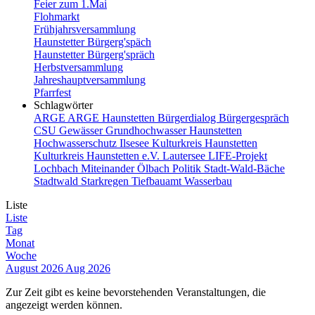
Feier zum 1.Mai
Flohmarkt
Frühjahrsversammlung
Haunstetter Bürgerg'späch
Haunstetter Bürgerg'spräch
Herbstversammlung
Jahreshauptversammlung
Pfarrfest
Schlagwörter
ARGE
ARGE Haunstetten
Bürgerdialog
Bürgergespräch
CSU
Gewässer
Grundhochwasser
Haunstetten
Hochwasserschutz
Ilsesee
Kulturkreis Haunstetten
Kulturkreis Haunstetten e.V.
Lautersee
LIFE-Projekt
Lochbach
Miteinander
Ölbach
Politik
Stadt-Wald-Bäche
Stadtwald
Starkregen
Tiefbauamt
Wasserbau
Liste
Liste
Tag
Monat
Woche
August 2026
Aug 2026
Zur Zeit gibt es keine bevorstehenden Veranstaltungen, die
angezeigt werden können.