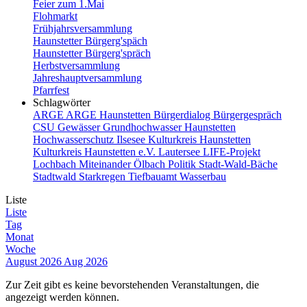
Feier zum 1.Mai
Flohmarkt
Frühjahrsversammlung
Haunstetter Bürgerg'späch
Haunstetter Bürgerg'spräch
Herbstversammlung
Jahreshauptversammlung
Pfarrfest
Schlagwörter
ARGE
ARGE Haunstetten
Bürgerdialog
Bürgergespräch
CSU
Gewässer
Grundhochwasser
Haunstetten
Hochwasserschutz
Ilsesee
Kulturkreis Haunstetten
Kulturkreis Haunstetten e.V.
Lautersee
LIFE-Projekt
Lochbach
Miteinander
Ölbach
Politik
Stadt-Wald-Bäche
Stadtwald
Starkregen
Tiefbauamt
Wasserbau
Liste
Liste
Tag
Monat
Woche
August 2026
Aug 2026
Zur Zeit gibt es keine bevorstehenden Veranstaltungen, die
angezeigt werden können.