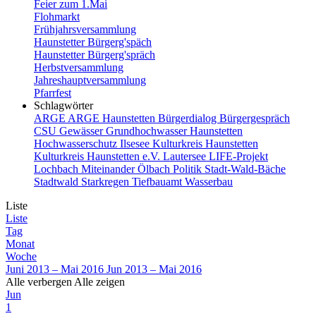
Feier zum 1.Mai
Flohmarkt
Frühjahrsversammlung
Haunstetter Bürgerg'späch
Haunstetter Bürgerg'spräch
Herbstversammlung
Jahreshauptversammlung
Pfarrfest
Schlagwörter
ARGE
ARGE Haunstetten
Bürgerdialog
Bürgergespräch
CSU
Gewässer
Grundhochwasser
Haunstetten
Hochwasserschutz
Ilsesee
Kulturkreis Haunstetten
Kulturkreis Haunstetten e.V.
Lautersee
LIFE-Projekt
Lochbach
Miteinander
Ölbach
Politik
Stadt-Wald-Bäche
Stadtwald
Starkregen
Tiefbauamt
Wasserbau
Liste
Liste
Tag
Monat
Woche
Juni 2013 – Mai 2016
Jun 2013 – Mai 2016
Alle verbergen
Alle zeigen
Jun
1