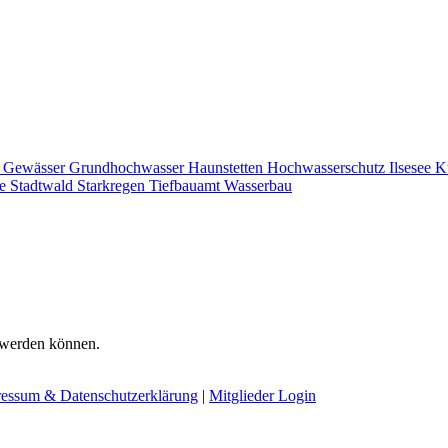
U
Gewässer
Grundhochwasser
Haunstetten
Hochwasserschutz
Ilsesee
K
he
Stadtwald
Starkregen
Tiefbauamt
Wasserbau
t werden können.
essum & Datenschutzerklärung
|
Mitglieder Login