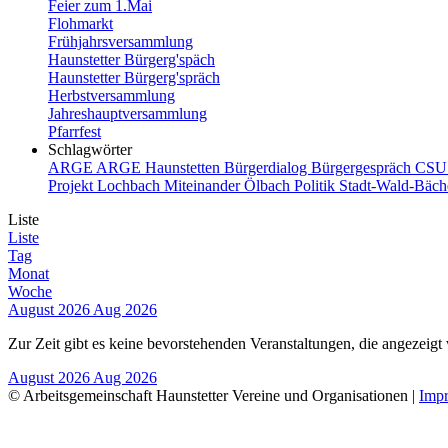
Feier zum 1.Mai
Flohmarkt
Frühjahrsversammlung
Haunstetter Bürgerg'späch
Haunstetter Bürgerg'spräch
Herbstversammlung
Jahreshauptversammlung
Pfarrfest
Schlagwörter
ARGE
ARGE Haunstetten
Bürgerdialog
Bürgergespräch
CS
Projekt
Lochbach
Miteinander
Ölbach
Politik
Stadt-Wald-Bäc
Liste
Liste
Tag
Monat
Woche
August 2026
Aug 2026
Zur Zeit gibt es keine bevorstehenden Veranstaltungen, die angezeig
August 2026
Aug 2026
© Arbeitsgemeinschaft Haunstetter Vereine und Organisationen |
Impr