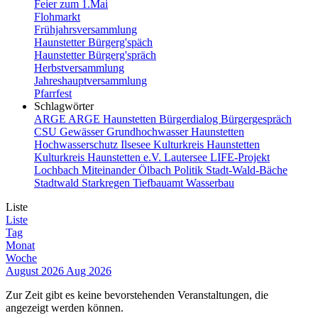
Feier zum 1.Mai
Flohmarkt
Frühjahrsversammlung
Haunstetter Bürgerg'späch
Haunstetter Bürgerg'spräch
Herbstversammlung
Jahreshauptversammlung
Pfarrfest
Schlagwörter
ARGE
ARGE Haunstetten
Bürgerdialog
Bürgergespräch
CSU
Gewässer
Grundhochwasser
Haunstetten
Hochwasserschutz
Ilsesee
Kulturkreis Haunstetten
Kulturkreis Haunstetten e.V.
Lautersee
LIFE-Projekt
Lochbach
Miteinander
Ölbach
Politik
Stadt-Wald-Bäche
Stadtwald
Starkregen
Tiefbauamt
Wasserbau
Liste
Liste
Tag
Monat
Woche
August 2026
Aug 2026
Zur Zeit gibt es keine bevorstehenden Veranstaltungen, die
angezeigt werden können.