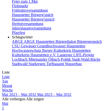
Feier zum 1.Mai
Flohmarkt
Frühjahrsversammlung
Haunstetter Bürgerg'späch
Haunstetter Bürgerg'spräch
Herbstversammlung
Jahreshauptversammlung
Pfarrfest
Schlagwörter
ARGE
ARGE Haunstetten
Bürgerdialog
Bürgergespräch
CSU
Gewässer
Grundhochwasser
Haunstetten
Hochwasserschutz
Ilsesee
Kulturkreis Haunstetten
Kulturkreis Haunstetten e.V.
Lautersee
LIFE-Projekt
Lochbach
Miteinander
Ölbach
Politik
Stadt-Wald-Bäche
Stadtwald
Starkregen
Tiefbauamt
Wasserbau
Liste
Liste
Tag
Monat
Woche
Mai 2023 – Mai 2032
Mai 2023 – Mai 2032
Alle verbergen
Alle zeigen
Mai
1