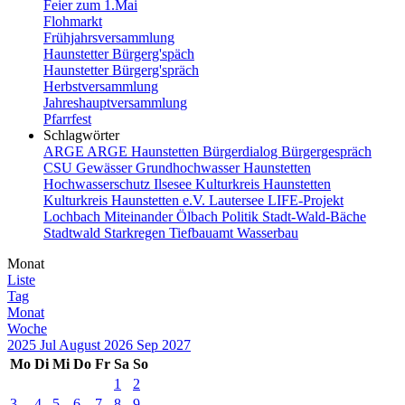
Feier zum 1.Mai
Flohmarkt
Frühjahrsversammlung
Haunstetter Bürgerg'späch
Haunstetter Bürgerg'spräch
Herbstversammlung
Jahreshauptversammlung
Pfarrfest
Schlagwörter
ARGE
ARGE Haunstetten
Bürgerdialog
Bürgergespräch
CSU
Gewässer
Grundhochwasser
Haunstetten
Hochwasserschutz
Ilsesee
Kulturkreis Haunstetten
Kulturkreis Haunstetten e.V.
Lautersee
LIFE-Projekt
Lochbach
Miteinander
Ölbach
Politik
Stadt-Wald-Bäche
Stadtwald
Starkregen
Tiefbauamt
Wasserbau
Monat
Liste
Tag
Monat
Woche
2025
Jul
August 2026
Sep
2027
Mo
Di
Mi
Do
Fr
Sa
So
1
2
3
4
5
6
7
8
9