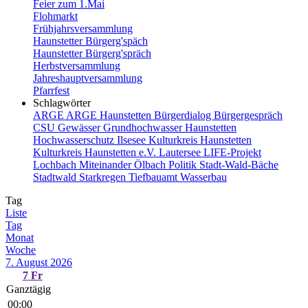
Feier zum 1.Mai
Flohmarkt
Frühjahrsversammlung
Haunstetter Bürgerg'späch
Haunstetter Bürgerg'spräch
Herbstversammlung
Jahreshauptversammlung
Pfarrfest
Schlagwörter
ARGE
ARGE Haunstetten
Bürgerdialog
Bürgergespräch
CSU
Gewässer
Grundhochwasser
Haunstetten
Hochwasserschutz
Ilsesee
Kulturkreis Haunstetten
Kulturkreis Haunstetten e.V.
Lautersee
LIFE-Projekt
Lochbach
Miteinander
Ölbach
Politik
Stadt-Wald-Bäche
Stadtwald
Starkregen
Tiefbauamt
Wasserbau
Tag
Liste
Tag
Monat
Woche
7. August 2026
7
Fr
Ganztägig
00:00