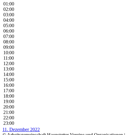
01:00
02:00
03:00
04:00
05:00
06:00
07:00
08:00
09:00
10:00
11:00
12:00
13:00
14:00
15:00
16:00
17:00
18:00
19:00
20:00
21:00
22:00
23:00
11. Dezember 2022
© Arbeitsgemeinschaft Haunstetter Vereine und Organisationen |