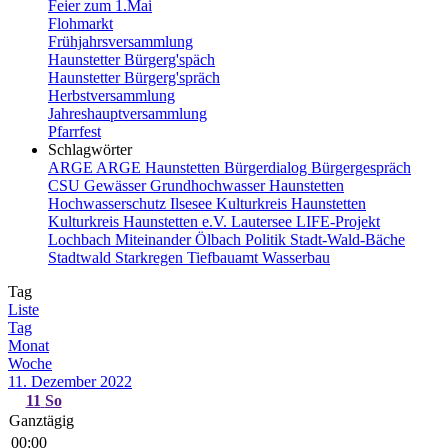
Feier zum 1.Mai
Flohmarkt
Frühjahrsversammlung
Haunstetter Bürgerg'späch
Haunstetter Bürgerg'spräch
Herbstversammlung
Jahreshauptversammlung
Pfarrfest
Schlagwörter
ARGE
ARGE Haunstetten
Bürgerdialog
Bürgergespräch
CSU
Gewässer
Grundhochwasser
Haunstetten
Hochwasserschutz
Ilsesee
Kulturkreis Haunstetten
Kulturkreis Haunstetten e.V.
Lautersee
LIFE-Projekt
Lochbach
Miteinander
Ölbach
Politik
Stadt-Wald-Bäche
Stadtwald
Starkregen
Tiefbauamt
Wasserbau
Tag
Liste
Tag
Monat
Woche
11. Dezember 2022
11
So
Ganztägig
00:00