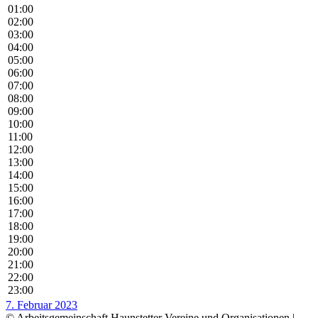
01:00
02:00
03:00
04:00
05:00
06:00
07:00
08:00
09:00
10:00
11:00
12:00
13:00
14:00
15:00
16:00
17:00
18:00
19:00
20:00
21:00
22:00
23:00
7. Februar 2023
© Arbeitsgemeinschaft Haunstetter Vereine und Organisationen |