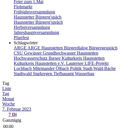
Feier zum 1.Mai
Flohmarkt
Frühjahrsversammlung
Haunstetter Bürgerg'späch
Haunstetter Bürgerg'spräch
Herbstversammlung
Jahreshauptversammlung
Pfarrfest
Schlagwörter
ARGE
ARGE Haunstetten
Bürgerdialog
Bürgergespräch
CSU
Gewässer
Grundhochwasser
Haunstetten
Hochwasserschutz
Ilsesee
Kulturkreis Haunstetten
Kulturkreis Haunstetten e.V.
Lautersee
LIFE-Projekt
Lochbach
Miteinander
Ölbach
Politik
Stadt-Wald-Bäche
Stadtwald
Starkregen
Tiefbauamt
Wasserbau
Tag
Liste
Tag
Monat
Woche
7. Februar 2023
7
Di
Ganztägig
00:00