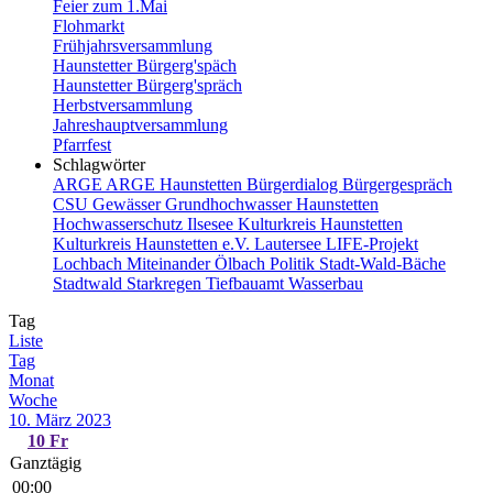
Feier zum 1.Mai
Flohmarkt
Frühjahrsversammlung
Haunstetter Bürgerg'späch
Haunstetter Bürgerg'spräch
Herbstversammlung
Jahreshauptversammlung
Pfarrfest
Schlagwörter
ARGE
ARGE Haunstetten
Bürgerdialog
Bürgergespräch
CSU
Gewässer
Grundhochwasser
Haunstetten
Hochwasserschutz
Ilsesee
Kulturkreis Haunstetten
Kulturkreis Haunstetten e.V.
Lautersee
LIFE-Projekt
Lochbach
Miteinander
Ölbach
Politik
Stadt-Wald-Bäche
Stadtwald
Starkregen
Tiefbauamt
Wasserbau
Tag
Liste
Tag
Monat
Woche
10. März 2023
10
Fr
Ganztägig
00:00