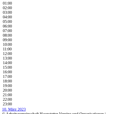
01:00
02:00
03:00
04:00
05:00
06:00
07:00
08:00
09:00
10:00
11:00
12:00
13:00
14:00
15:00
16:00
17:00
18:00
19:00
20:00
21:00
22:00
23:00
10. März 2023
© Arbeitsgemeinschaft Haunstetter Vereine und Organisationen |