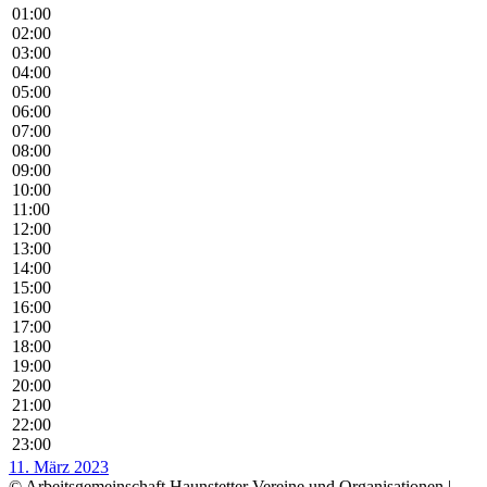
01:00
02:00
03:00
04:00
05:00
06:00
07:00
08:00
09:00
10:00
11:00
12:00
13:00
14:00
15:00
16:00
17:00
18:00
19:00
20:00
21:00
22:00
23:00
11. März 2023
© Arbeitsgemeinschaft Haunstetter Vereine und Organisationen |