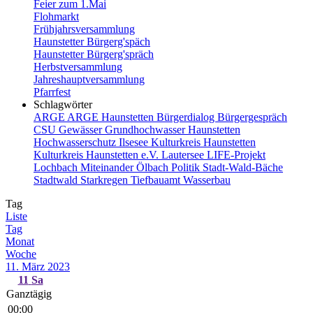
Feier zum 1.Mai
Flohmarkt
Frühjahrsversammlung
Haunstetter Bürgerg'späch
Haunstetter Bürgerg'spräch
Herbstversammlung
Jahreshauptversammlung
Pfarrfest
Schlagwörter
ARGE
ARGE Haunstetten
Bürgerdialog
Bürgergespräch
CSU
Gewässer
Grundhochwasser
Haunstetten
Hochwasserschutz
Ilsesee
Kulturkreis Haunstetten
Kulturkreis Haunstetten e.V.
Lautersee
LIFE-Projekt
Lochbach
Miteinander
Ölbach
Politik
Stadt-Wald-Bäche
Stadtwald
Starkregen
Tiefbauamt
Wasserbau
Tag
Liste
Tag
Monat
Woche
11. März 2023
11
Sa
Ganztägig
00:00