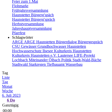
Feier zum 1.Mai
Flohmarkt
Frühjahrsversammlung
Haunstetter Bürgerg'späch
Haunstetter Bürgerg'spräch
Herbstversammlung
Jahreshauptversammlung
Pfarrfest
Schlagwörter
ARGE
ARGE Haunstetten
Bürgerdialog
Bürgergespräch
CSU
Gewässer
Grundhochwasser
Haunstetten
Hochwasserschutz
Ilsesee
Kulturkreis Haunstetten
Kulturkreis Haunstetten e.V.
Lautersee
LIFE-Projekt
Lochbach
Miteinander
Ölbach
Politik
Stadt-Wald-Bäche
Stadtwald
Starkregen
Tiefbauamt
Wasserbau
Tag
Liste
Tag
Monat
Woche
6. Juli 2023
6
Do
Ganztägig
00:00