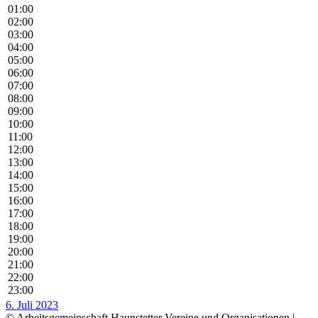
01:00
02:00
03:00
04:00
05:00
06:00
07:00
08:00
09:00
10:00
11:00
12:00
13:00
14:00
15:00
16:00
17:00
18:00
19:00
20:00
21:00
22:00
23:00
6. Juli 2023
© Arbeitsgemeinschaft Haunstetter Vereine und Organisationen |