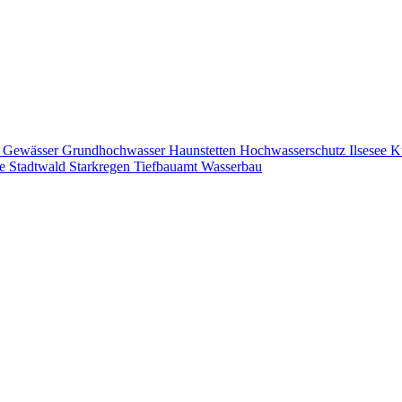
U
Gewässer
Grundhochwasser
Haunstetten
Hochwasserschutz
Ilsesee
K
he
Stadtwald
Starkregen
Tiefbauamt
Wasserbau