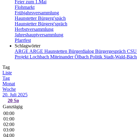
Feier zum 1.Mai
Flohmarkt
Frühjahrsversammlung
Haunstetter Bürgerg'späch
Haunstetter Bürgerg'spräch
Herbstversammlung
Jahreshauptversammlung
Pfarrfest
Schlagwörter
ARGE
ARGE Haunstetten
Bürgerdialog
Bürgergespräch
CS
Projekt
Lochbach
Miteinander
Ölbach
Politik
Stadt-Wald-Bäc
Tag
Liste
Tag
Monat
Woche
20. Juli 2025
20
So
Ganztägig
00:00
01:00
02:00
03:00
04:00