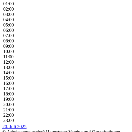
01:00
02:00
03:00
04:00
05:00
06:00
07:00
08:00
09:00
10:00
11:00
12:00
13:00
14:00
15:00
16:00
17:00
18:00
19:00
20:00
21:00
22:00
23:00
20. Juli 2025
© Arbeitsgemeinschaft Haunstetter Vereine und Organisationen |