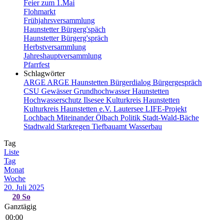
Feier zum 1.Mai
Flohmarkt
Frühjahrsversammlung
Haunstetter Bürgerg'späch
Haunstetter Bürgerg'spräch
Herbstversammlung
Jahreshauptversammlung
Pfarrfest
Schlagwörter
ARGE
ARGE Haunstetten
Bürgerdialog
Bürgergespräch
CSU
Gewässer
Grundhochwasser
Haunstetten
Hochwasserschutz
Ilsesee
Kulturkreis Haunstetten
Kulturkreis Haunstetten e.V.
Lautersee
LIFE-Projekt
Lochbach
Miteinander
Ölbach
Politik
Stadt-Wald-Bäche
Stadtwald
Starkregen
Tiefbauamt
Wasserbau
Tag
Liste
Tag
Monat
Woche
20. Juli 2025
20
So
Ganztägig
00:00