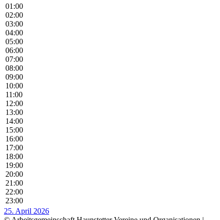
01:00
02:00
03:00
04:00
05:00
06:00
07:00
08:00
09:00
10:00
11:00
12:00
13:00
14:00
15:00
16:00
17:00
18:00
19:00
20:00
21:00
22:00
23:00
25. April 2026
© Arbeitsgemeinschaft Haunstetter Vereine und Organisationen |