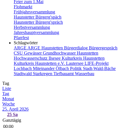
Feier zum 1.Mai
Flohmarkt
Frühjahrsversammlung
Haunstetter Bürgerg'späch
Haunstetter Bürgerg'spräch
Herbstversammlung
Jahreshauptversammlung
Pfarrfest
Schlagwörter
ARGE
ARGE Haunstetten
Bürgerdialog
Bürgergespräch
CSU
Gewässer
Grundhochwasser
Haunstetten
Hochwasserschutz
Ilsesee
Kulturkreis Haunstetten
Kulturkreis Haunstetten e.V.
Lautersee
LIFE-Projekt
Lochbach
Miteinander
Ölbach
Politik
Stadt-Wald-Bäche
Stadtwald
Starkregen
Tiefbauamt
Wasserbau
Tag
Liste
Tag
Monat
Woche
25. April 2026
25
Sa
Ganztägig
00:00