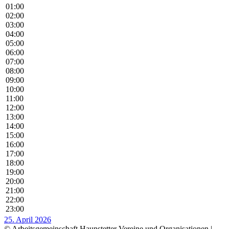
01:00
02:00
03:00
04:00
05:00
06:00
07:00
08:00
09:00
10:00
11:00
12:00
13:00
14:00
15:00
16:00
17:00
18:00
19:00
20:00
21:00
22:00
23:00
25. April 2026
© Arbeitsgemeinschaft Haunstetter Vereine und Organisationen |