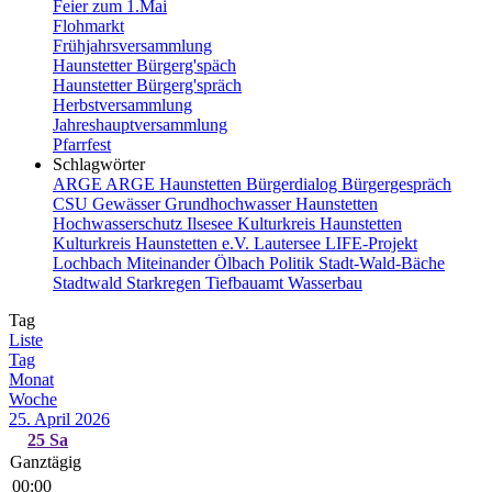
Feier zum 1.Mai
Flohmarkt
Frühjahrsversammlung
Haunstetter Bürgerg'späch
Haunstetter Bürgerg'spräch
Herbstversammlung
Jahreshauptversammlung
Pfarrfest
Schlagwörter
ARGE
ARGE Haunstetten
Bürgerdialog
Bürgergespräch
CSU
Gewässer
Grundhochwasser
Haunstetten
Hochwasserschutz
Ilsesee
Kulturkreis Haunstetten
Kulturkreis Haunstetten e.V.
Lautersee
LIFE-Projekt
Lochbach
Miteinander
Ölbach
Politik
Stadt-Wald-Bäche
Stadtwald
Starkregen
Tiefbauamt
Wasserbau
Tag
Liste
Tag
Monat
Woche
25. April 2026
25
Sa
Ganztägig
00:00