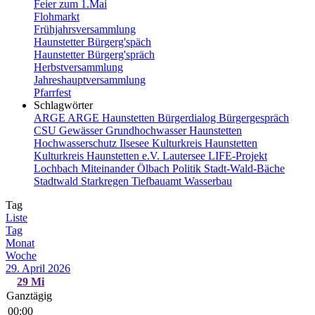
Feier zum 1.Mai
Flohmarkt
Frühjahrsversammlung
Haunstetter Bürgerg'späch
Haunstetter Bürgerg'spräch
Herbstversammlung
Jahreshauptversammlung
Pfarrfest
Schlagwörter
ARGE
ARGE Haunstetten
Bürgerdialog
Bürgergespräch
CSU
Gewässer
Grundhochwasser
Haunstetten
Hochwasserschutz
Ilsesee
Kulturkreis Haunstetten
Kulturkreis Haunstetten e.V.
Lautersee
LIFE-Projekt
Lochbach
Miteinander
Ölbach
Politik
Stadt-Wald-Bäche
Stadtwald
Starkregen
Tiefbauamt
Wasserbau
Tag
Liste
Tag
Monat
Woche
29. April 2026
29
Mi
Ganztägig
00:00