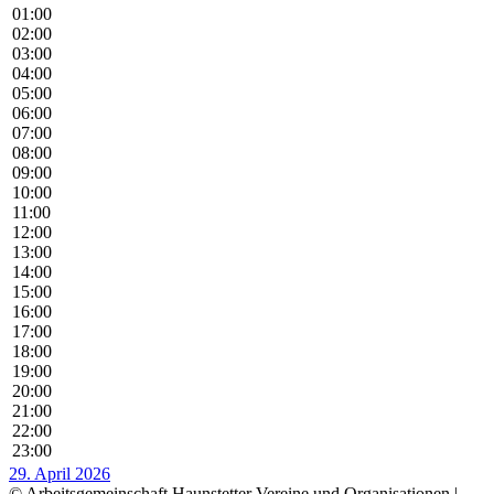
01:00
02:00
03:00
04:00
05:00
06:00
07:00
08:00
09:00
10:00
11:00
12:00
13:00
14:00
15:00
16:00
17:00
18:00
19:00
20:00
21:00
22:00
23:00
29. April 2026
© Arbeitsgemeinschaft Haunstetter Vereine und Organisationen |