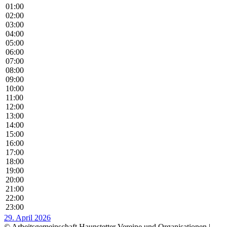
01:00
02:00
03:00
04:00
05:00
06:00
07:00
08:00
09:00
10:00
11:00
12:00
13:00
14:00
15:00
16:00
17:00
18:00
19:00
20:00
21:00
22:00
23:00
29. April 2026
© Arbeitsgemeinschaft Haunstetter Vereine und Organisationen |