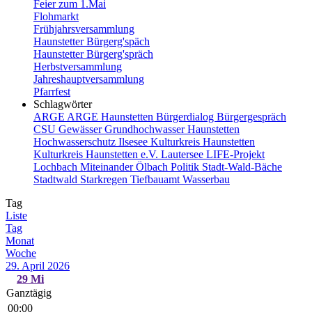
Feier zum 1.Mai
Flohmarkt
Frühjahrsversammlung
Haunstetter Bürgerg'späch
Haunstetter Bürgerg'spräch
Herbstversammlung
Jahreshauptversammlung
Pfarrfest
Schlagwörter
ARGE
ARGE Haunstetten
Bürgerdialog
Bürgergespräch
CSU
Gewässer
Grundhochwasser
Haunstetten
Hochwasserschutz
Ilsesee
Kulturkreis Haunstetten
Kulturkreis Haunstetten e.V.
Lautersee
LIFE-Projekt
Lochbach
Miteinander
Ölbach
Politik
Stadt-Wald-Bäche
Stadtwald
Starkregen
Tiefbauamt
Wasserbau
Tag
Liste
Tag
Monat
Woche
29. April 2026
29
Mi
Ganztägig
00:00