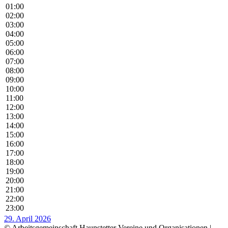
01:00
02:00
03:00
04:00
05:00
06:00
07:00
08:00
09:00
10:00
11:00
12:00
13:00
14:00
15:00
16:00
17:00
18:00
19:00
20:00
21:00
22:00
23:00
29. April 2026
© Arbeitsgemeinschaft Haunstetter Vereine und Organisationen |