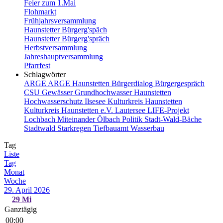
Feier zum 1.Mai
Flohmarkt
Frühjahrsversammlung
Haunstetter Bürgerg'späch
Haunstetter Bürgerg'spräch
Herbstversammlung
Jahreshauptversammlung
Pfarrfest
Schlagwörter
ARGE
ARGE Haunstetten
Bürgerdialog
Bürgergespräch
CSU
Gewässer
Grundhochwasser
Haunstetten
Hochwasserschutz
Ilsesee
Kulturkreis Haunstetten
Kulturkreis Haunstetten e.V.
Lautersee
LIFE-Projekt
Lochbach
Miteinander
Ölbach
Politik
Stadt-Wald-Bäche
Stadtwald
Starkregen
Tiefbauamt
Wasserbau
Tag
Liste
Tag
Monat
Woche
29. April 2026
29
Mi
Ganztägig
00:00