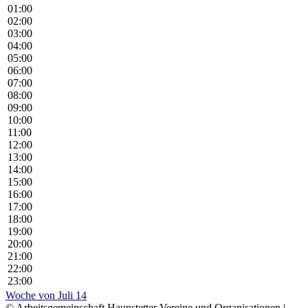
01:00
02:00
03:00
04:00
05:00
06:00
07:00
08:00
09:00
10:00
11:00
12:00
13:00
14:00
15:00
16:00
17:00
18:00
19:00
20:00
21:00
22:00
23:00
Woche von Juli 14
© Arbeitsgemeinschaft Haunstetter Vereine und Organisationen |