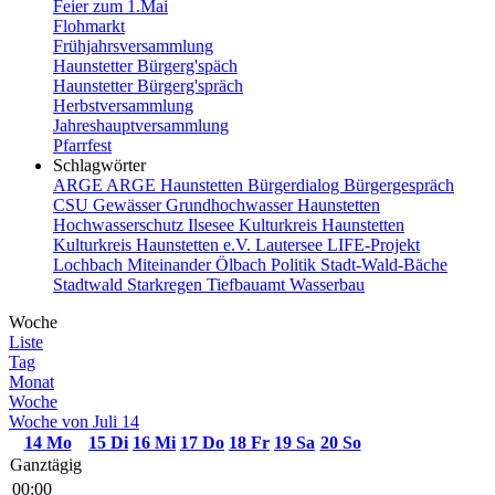
Feier zum 1.Mai
Flohmarkt
Frühjahrsversammlung
Haunstetter Bürgerg'späch
Haunstetter Bürgerg'spräch
Herbstversammlung
Jahreshauptversammlung
Pfarrfest
Schlagwörter
ARGE
ARGE Haunstetten
Bürgerdialog
Bürgergespräch
CSU
Gewässer
Grundhochwasser
Haunstetten
Hochwasserschutz
Ilsesee
Kulturkreis Haunstetten
Kulturkreis Haunstetten e.V.
Lautersee
LIFE-Projekt
Lochbach
Miteinander
Ölbach
Politik
Stadt-Wald-Bäche
Stadtwald
Starkregen
Tiefbauamt
Wasserbau
Woche
Liste
Tag
Monat
Woche
Woche von Juli 14
14
Mo
15
Di
16
Mi
17
Do
18
Fr
19
Sa
20
So
Ganztägig
00:00