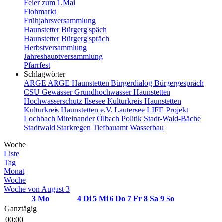
Feier zum 1.Mai
Flohmarkt
Frühjahrsversammlung
Haunstetter Bürgerg'späch
Haunstetter Bürgerg'spräch
Herbstversammlung
Jahreshauptversammlung
Pfarrfest
Schlagwörter
ARGE
ARGE Haunstetten
Bürgerdialog
Bürgergespräch
CSU
Gewässer
Grundhochwasser
Haunstetten
Hochwasserschutz
Ilsesee
Kulturkreis Haunstetten
Kulturkreis Haunstetten e.V.
Lautersee
LIFE-Projekt
Lochbach
Miteinander
Ölbach
Politik
Stadt-Wald-Bäche
Stadtwald
Starkregen
Tiefbauamt
Wasserbau
Woche
Liste
Tag
Monat
Woche
Woche von August 3
3
Mo
4
Di
5
Mi
6
Do
7
Fr
8
Sa
9
So
Ganztägig
00:00