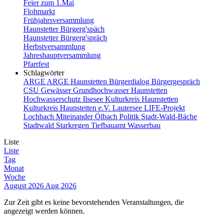
Feier zum 1.Mai
Flohmarkt
Frühjahrsversammlung
Haunstetter Bürgerg'späch
Haunstetter Bürgerg'spräch
Herbstversammlung
Jahreshauptversammlung
Pfarrfest
Schlagwörter
ARGE
ARGE Haunstetten
Bürgerdialog
Bürgergespräch
CSU
Gewässer
Grundhochwasser
Haunstetten
Hochwasserschutz
Ilsesee
Kulturkreis Haunstetten
Kulturkreis Haunstetten e.V.
Lautersee
LIFE-Projekt
Lochbach
Miteinander
Ölbach
Politik
Stadt-Wald-Bäche
Stadtwald
Starkregen
Tiefbauamt
Wasserbau
Liste
Liste
Tag
Monat
Woche
August 2026
Aug 2026
Zur Zeit gibt es keine bevorstehenden Veranstaltungen, die
angezeigt werden können.