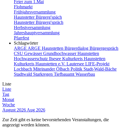
Feier zum 1.Mai
Flohmarkt
Frühjahrsversammlung
Haunstetter Bürgerg'späch
Haunstetter Bürgerg'spräch
Herbstversammlung
Jahreshauptversammlung
Pfarrfest
Schlagwörter
ARGE
ARGE Haunstetten
Bürgerdialog
Bürgergespräch
CSU
Gewässer
Grundhochwasser
Haunstetten
Hochwasserschutz
Ilsesee
Kulturkreis Haunstetten
Kulturkreis Haunstetten e.V.
Lautersee
LIFE-Projekt
Lochbach
Miteinander
Ölbach
Politik
Stadt-Wald-Bäche
Stadtwald
Starkregen
Tiefbauamt
Wasserbau
Liste
Liste
Tag
Monat
Woche
August 2026
Aug 2026
Zur Zeit gibt es keine bevorstehenden Veranstaltungen, die
angezeigt werden können.